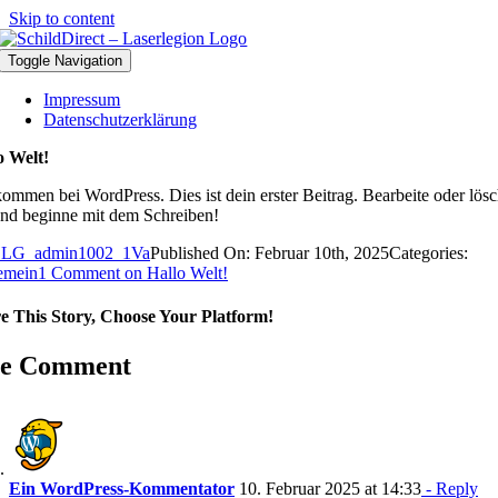
Skip to content
Toggle Navigation
Impressum
Datenschutzerklärung
o Welt!
kommen bei WordPress. Dies ist dein erster Beitrag. Bearbeite oder lös
und beginne mit dem Schreiben!
LG_admin1002_1Va
Published On: Februar 10th, 2025
Categories:
emein
1 Comment
on Hallo Welt!
e This Story, Choose Your Platform!
e Comment
Ein WordPress-Kommentator
10. Februar 2025 at 14:33
- Reply