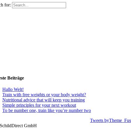
h for:
ste Beiträge
Hallo Welt!
Train with free weights or your body weight?
Nutritional advice that will keep you training
Simple principles for your next workout
To be number one, train like you’re number two
Tweets byTheme_Fus
SchildDirect GmbH